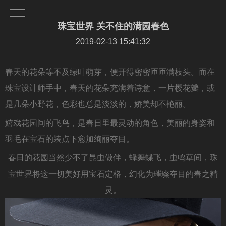
珠宝世界 关不住的满园春色
2019-02-13 15:41:32
春天的花朵等不及绿叶萌芽，便开得密密匝匝满枝头。而在
珠宝设计师手中，春天的花朵充满着诗意，一片樱花瓣，或
是几朵小野花，色彩也总是淡淡的，娇美却不艳丽。
嬉戏花园间的飞鸟，是春日里最灵动的角色，美丽的身姿和
羽毛在宝石的装点下愈加绚丽夺目。
春日的花园当然少不了昆虫做伴，蜂舞蝶飞，虫鸣草间，珠
宝世界将这一切美好用宝石定格，幻化为璀璨夺目的春之精
灵。