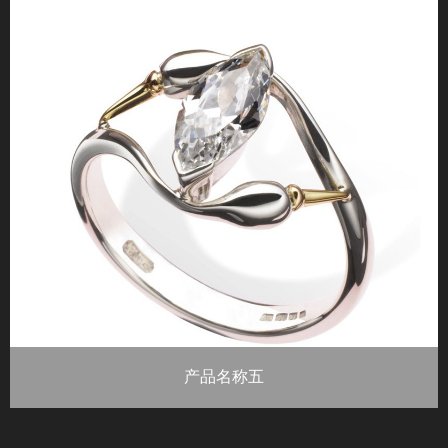
产品名称五
重量：总钻石重量0.87ct 材质：铂金 钻石