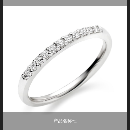
重量：总钻石重量0.87ct 材质：铂金 钻石
产品名称七