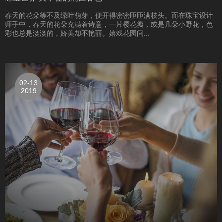
春天的花朵等不及绿叶萌芽，便开得密密匝匝满枝头。而在珠宝设计
师手中，春天的花朵充满着诗意，一片樱花瓣，或是几朵小野花，色
彩也总是淡淡的，娇美却不艳丽。嬉戏花园间...
02-13
2019