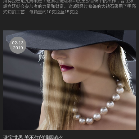
海得拉巴尼扎姆项链：这条项链堪称印度王公首饰中的杰作，旨在炫
耀宫廷朝会参加者的力量和财富。这8颗经过修饰的大钻石采用了明亮
式切割工艺，每颗重约10克拉至15克拉...
02-13
2019
珠宝世界 关不住的满园春色